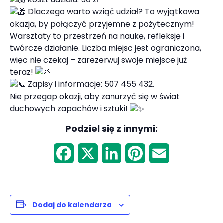
Dlaczego warto wziąć udział? To wyjątkowa
okazja, by połączyć przyjemne z pożytecznym!
Warsztaty to przestrzeń na naukę, refleksję i
twórcze działanie. Liczba miejsc jest ograniczona,
więc nie czekaj – zarezerwuj swoje miejsce już
teraz!
Zapisy i informacje: 507 455 432.
Nie przegap okazji, aby zanurzyć się w świat
duchowych zapachów i sztuki!
Podziel się z innymi:
F
X
L
P
E
a
i
i
m
c
n
n
a
Dodaj do kalendarza
e
k
t
i