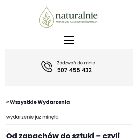
Skip
to
content
Zadzwoń do mnie
507 455 432
« Wszystkie Wydarzenia
wydarzenie już minęło.
Od zapachów do sztuki – czyli