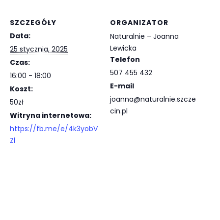
b
e
e
l
SZCZEGÓŁY
ORGANIZATOR
o
d
r
Data:
Naturalnie – Joanna
o
Lewicka
I
e
25 stycznia, 2025
Telefon
Czas:
k
n
s
507 455 432
16:00 - 18:00
E-mail
t
Koszt:
joanna@naturalnie.szcze
50zł
cin.pl
Witryna internetowa:
https://fb.me/e/4k3yobV
Zl