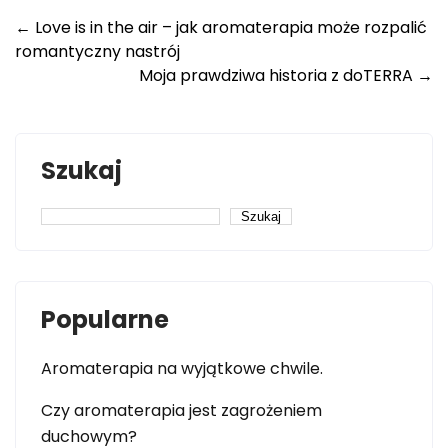
Post
←
Love is in the air – jak aromaterapia może rozpalić
e
k
t
i
romantyczny nastrój
navigation
Moja prawdziwa historia z doTERRA
→
b
e
e
l
o
d
r
o
I
e
Szukaj
k
n
s
Szukaj
t
Popularne
Aromaterapia na wyjątkowe chwile.
Czy aromaterapia jest zagrożeniem
duchowym?