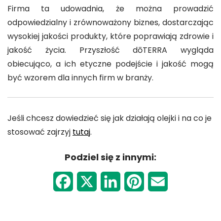
Firma ta udowadnia, że można prowadzić
odpowiedzialny i zrównoważony biznes, dostarczając
wysokiej jakości produkty, które poprawiają zdrowie i
jakość życia. Przyszłość dōTERRA wygląda
obiecująco, a ich etyczne podejście i jakość mogą
być wzorem dla innych firm w branży.
Jeśli chcesz dowiedzieć się jak działają olejki i na co je
stosować zajrzyj
tutaj
.
Podziel się z innymi:
F
X
L
P
E
a
i
i
m
c
n
n
a