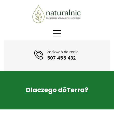
Skip
to
content
Zadzwoń do mnie
507 455 432
Dlaczego dōTerra?